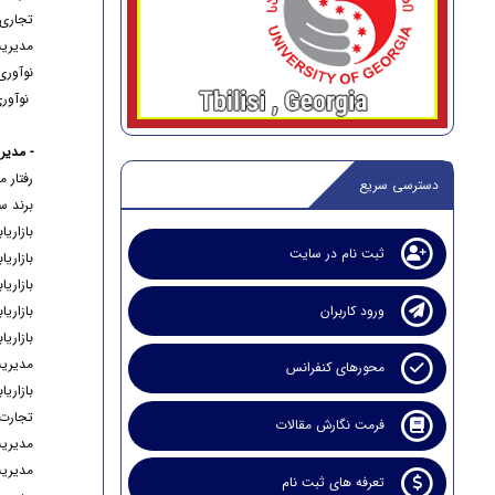
تجاری
مدیریت
نوآوری
نوآور
- مديري
رفتار 
دسترسی سریع
برند س
بازاري
ثبت نام در سایت
بازاريا
بازاري
ورود کاربران
بازاري
بازاري
مديريت
محورهای کنفرانس
بازاري
تجارت
فرمت نگارش مقالات
مديري
مديريت
تعرفه های ثبت نام