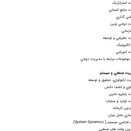
 استراتژيک
 منابع انساني
ي گذاري
 دولتي نوين
ازماني
 تطبيقي و توسعه
لکترونيک
ت آموزشي
 موضوعات مرتبط با مديريت دولتي
ريت صنعتي و سيستم
 تکنولوژي، تحقيق و توسعه
اوي و کشف دانش
 زنجيره تامين
 توليد و عمليات
بدون کارخانه
ازي عامل بنيان
سي سيستم ( System Dynemics)
يزي واحد هاي صنعتي