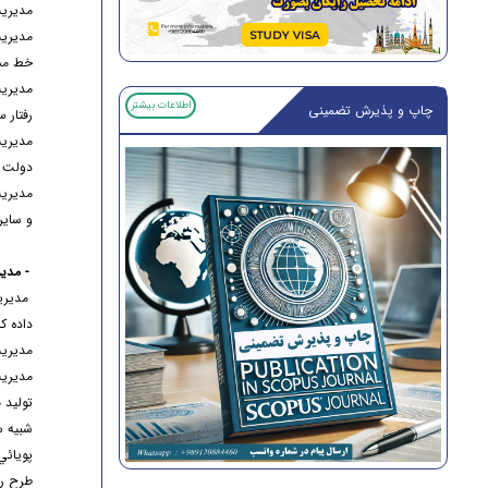
مديريت
مديريت
خط مش
مديريت
اطلاعات بیشتر
چاپ و پذیرش تضمینی
رفتار س
مديريت
دولت ا
مديري
و ساير
- مدي
مديريت
داده ک
مديريت
مديريت
توليد 
شبيه س
پويائي شنا
طرح ر