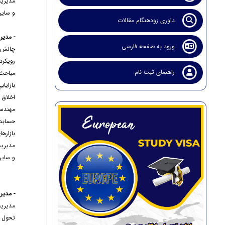
مديريت
و ساير
داوری زودهنگام مقالات
- مدير
ورود به صفحه فارسی
چالش 
رويكرد
راهنمای ثبت نام
مباحث 
بازاياب
اخلاق 
مهندس
حسابدا
بازاره
مديريت
و ساير
- مدير
مديريت
تحول س