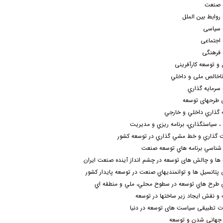
 صنعت
روابط بین الملل
 سیاسی
اجتماعی
فرهنگی
 و توسعه کارآفرینی
ناخالص ملی و داخلي
سرمايه گذاري
ی طرحهای توسعه
 گذاري داخلي و خارجي
، سياستگذاري، برنامه ريزي و مديريت
 گذاري و خط مشي گذاري در توسعه کشور
شناسي برنامه هاي توسعه صنعت
ا و چالش های توسعه در چشم انداز آينده صنعت ايران
ی پتانسیل ها و توانمنديهاي صنعت در توسعه پايدار كشور
ي طرح هاي توسعه در سطوح محلي، ملي و منطقه اي
و نقش ايجاد زير ساختها در توسعه
ت تطبیقی سیاست های توسعه در دنیا
 جهانی شدن و توسعه