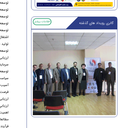
توسعه
توسعه 
توسعه
اطلاعات بیشتر
گالری رویداد های گذشته
توسعه 
توسعه 
اشتغال
تولید 
توسعه 
ارزیاب
سرمايه
توسعه 
سياست
آسيب 
فرصت ه
ارزیاب
ارزياب
اهميت 
مطالعا
فرآيند