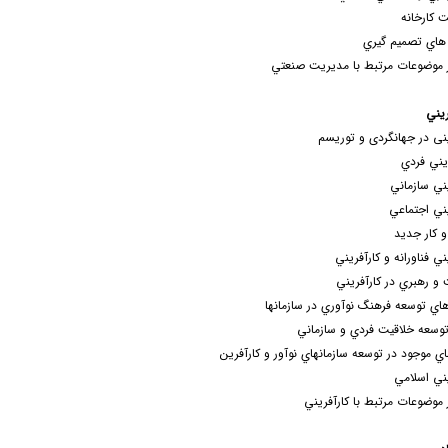
 کارخانه
هاي تصميم گيري
 موضوعات مرتبط با مديريت صنعتي
ريني
ینی در جهانگردی و توریسم
يني فردي
يني سازماني
يني اجتماعي
کار جديد
ني فناورانه و کارآفريني
و رهبري در کارآفريني
اي توسعه فرهنگ نوآوري در سازمان‎ها
توسعه خلاقيت فردي و سازماني
يني اسلامي
 موضوعات مرتبط با کارآفريني