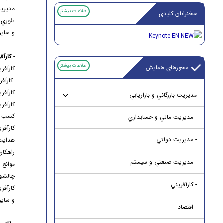
مديريت
اطلاعات بیشتر
سخنرانان کلیدی
تئوري 
و ساير
- کارآف
اطلاعات بیشتر
محورهای همایش
کارآفر
کارآفر
کارآفر
مديريت بازرگاني و بازاريابي
کارآفر
کسب و 
- مديريت مالي و حسابداري
کارآفري
- مديريت دولتي
هدايت 
راهكاره
- مديريت صنعتي و سيستم
موانع 
چالش‎هاي موجود در توسعه سازمان‎هاي نوآور و كارآفرين
- کارآفريني
کارآفر
و ساير
- اقتصاد