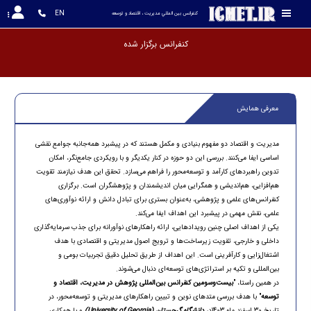
EN
کنفرانس بين المللي مديريت ، اقتصاد و توسعه
کنفرانس برگزار شده و
معرفی همایش
مدیریت و اقتصاد دو مفهوم بنیادی و مکمل هستند که در پیشبرد همه‌جانبه جوامع نقشی
اساسی ایفا می‌کنند. بررسی این دو حوزه در کنار یکدیگر و با رویکردی جامع‌نگر، امکان
تدوین راهبردهای کارآمد و توسعه‌محور را فراهم می‌سازد. تحقق این هدف نیازمند تقویت
هم‌افزایی، هم‌اندیشی و همگرایی میان اندیشمندان و پژوهشگران است. برگزاری
کنفرانس‌های علمی و پژوهشی، به‌عنوان بستری برای تبادل دانش و ارائه نوآوری‌های
علمی، نقش مهمی در پیشبرد این اهداف ایفا می‌کند.
یکی از اهداف اصلی چنین رویدادهایی، ارائه راهکارهای نوآورانه برای جذب سرمایه‌گذاری
داخلی و خارجی، تقویت زیرساخت‌ها و ترویج اصول مدیریتی و اقتصادی با هدف
اشتغال‌زایی و کارآفرینی است. این اهداف از طریق تحلیل دقیق تجربیات بومی و
بین‌المللی و تکیه بر استراتژی‌های توسعه‌ای دنبال می‌شوند.
در همین راستا، "
بیست‌وسومین کنفرانس بین‌المللی پژوهش در مدیریت، اقتصاد و
توسعه
" با هدف بررسی متدهای نوین و تبیین راهکارهای مدیریتی و توسعه‌محور، در
تاریخ 30 اسفند ماه 1403در
دانشگاه گرجستان (University of Georgia)
و با همکاری